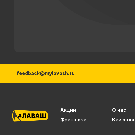
feedback@mylavash.ru
Акции
О нас
Франшиза
Как опла