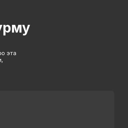
урму
ро эта
,