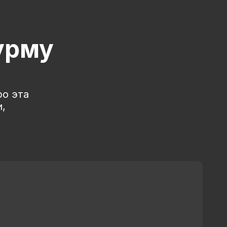
урму
ро эта
,