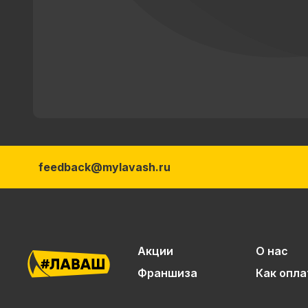
feedback@mylavash.ru
Акции
О нас
Франшиза
Как опла