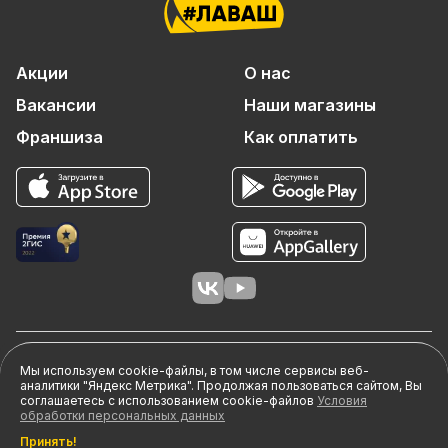
Акции
О нас
Вакансии
Наши магазины
Франшиза
Как оплатить
© 2026 ООО «АЙТИ-ФУД»
Мы используем cookie-файлы, в том числе сервисы веб-
644099 г.Омск, Набережная Тухачевского, д.16, оф.2П.
аналитики "Яндекс Метрика". Продолжая пользоваться сайтом, Вы
соглашаетесь с использованием cookie-файлов
Условия
ИНН 5503197313, ОГРН 1215500015268
обработки персональных данных
Правовая информация
Принять!