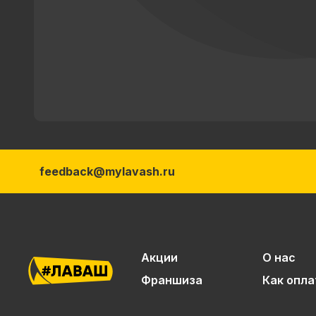
feedback@mylavash.ru
Акции
О нас
Франшиза
Как опла