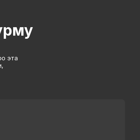
урму
ро эта
,