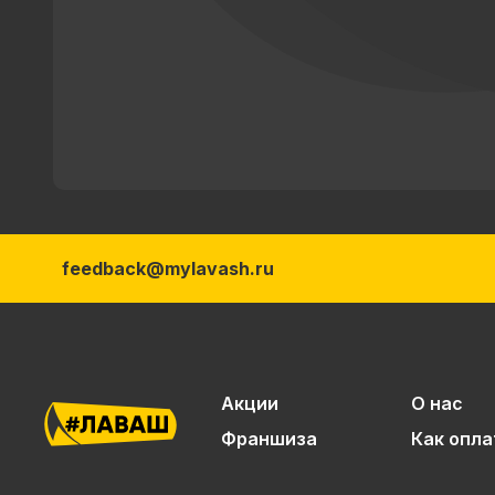
feedback@mylavash.ru
Акции
О нас
Франшиза
Как опла