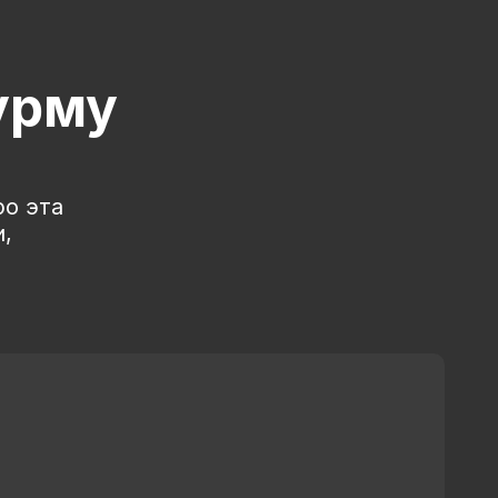
урму
ро эта
,