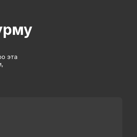
урму
ро эта
,