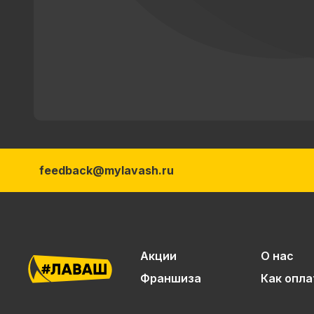
feedback@mylavash.ru
Акции
О нас
Франшиза
Как опла